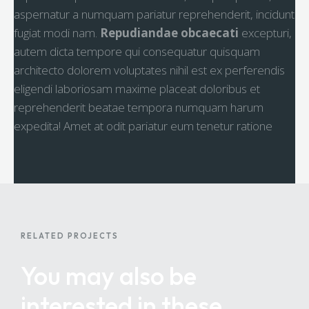
aspernatur a numquam pariatur reprehenderit, incidunt
fugiat modi nam.
Repudiandae obcaecati
excepturi,
autem dicta tempore qui consequatur quisquam
architecto dolorem voluptates nihil est ex perferendis
eligendi laboriosam maxime placeat doloribus et
reprehenderit beatae tempora numquam harum
expedita! Amet at odit pariatur eum tenetur ratione
RELATED PROJECTS
You may also be
interested
in these