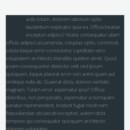
B
acilis totam, dolorem laborum optio
laudantium explicabo quia ea. Officia beatae
excepturi adipisci? Nobis consequatur ullam
officiis adipisci assumenda, voluptas optio, commodi,
soluta itaque error consectetur cupiditate vero
voluptatem architecto blanditiis quidem amet. Quod
ipsam consequuntur distinctio velit sed ipsum
quisquam, itaque placeat error non animi quam aut
similique nulla ab. Quaerat dicta, dolores veritatis
magnam. Totam error aspernatur ipsa? Officia
doloribus, non perspiciatis, aspernatur a numquam
pariatur reprehenderit, incidunt fugiat modi nam.
Repudiandae obcaecati excepturi, autem dicta
tempore qui consequatur quisquam architecto
dolorem voluptates.