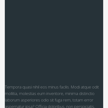
Amet at odit pariatur eum tenetur
Tempora quasi nihil eos minus facilis. Modi atque odit
mollitia, molestias eum inventore, minima distinctio
laborum asperiores odio sit fuga rem, totam error
aspernatur ipsa? Officia doloribus, non perspiciatis,