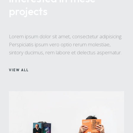
projects
Lorem ipsum dolor sit amet, consectetur adipisicing.
Perspiciatis ipsum vero optio rerum molestiae,
sintory ducimus, rem labore et delectus aspernatur.
VIEW ALL