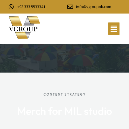
+92 333 5533341
info@vgrouppk.com
CONTENT STRATEGY
Merch for MIL studio