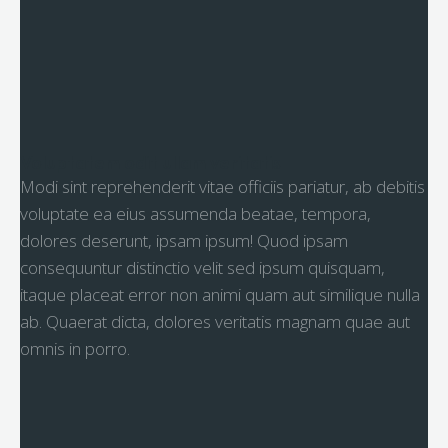
Voluptatem odit ullam veritatis
Modi sint reprehenderit vitae officiis pariatur, ab debitis
voluptate ea eius assumenda beatae, tempora,
dolores deserunt, ipsam ipsum! Quod ipsam
consequuntur distinctio velit sed ipsum quisquam,
itaque placeat error non animi quam aut similique nulla
ab. Quaerat dicta, dolores veritatis magnam quae aut
omnis in porro.