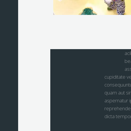
B
aci
bea
as
cupiditate v
consequuntur
quam aut sim
aspernatur i
reprehender
dicta tempo