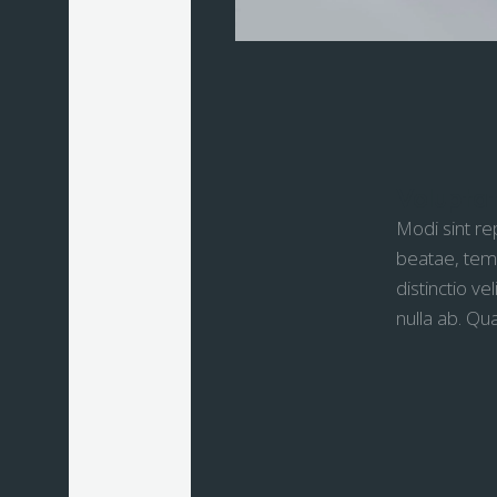
Voluptat
Modi sint re
beatae, tem
distinctio v
nulla ab. Qu