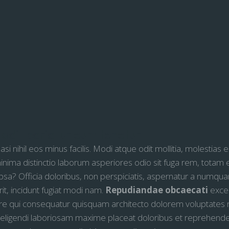
odit pariatur eum tenetur
i nihil eos minus facilis. Modi atque odit mollitia, molestias
inima distinctio laborum asperiores odio sit fuga rem, totam 
psa? Officia doloribus, non perspiciatis, aspernatur a numqu
t, incidunt fugiat modi nam.
Repudiandae obcaecati
excep
e qui consequatur quisquam architecto dolorem voluptates ni
 eligendi laboriosam maxime placeat doloribus et reprehende