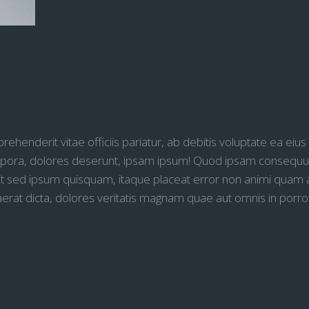
em odit ullam veritatis
prehenderit vitae officiis pariatur, ab debitis voluptate ea e
pora, dolores deserunt, ipsam ipsum! Quod ipsam consequu
elit sed ipsum quisquam, itaque placeat error non animi quam a
aerat dicta, dolores veritatis magnam quae aut omnis in porro