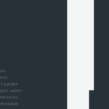
 eum
error
am pariatur
turi, autem
hil est ex
rit beatae