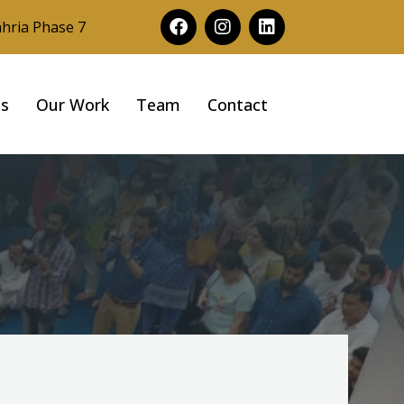
ahria Phase 7
Us
Our Work
Team
Contact