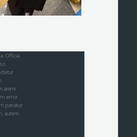
. Officia
sci
ctetur
m
n animi
am error
am pariatur
ri, autem