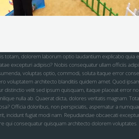
lis totam, dolorem laborum optio laudantium explicabo quia ea
tae excepturi adipisci? Nobis consequatur ullam officiis adipi
sumenda, voluptas optio, commodi, soluta itaque error conse
ero voluptatem architecto blanditiis quidem amet. Quod ipsa
 distinctio velit sed ipsum quisquam, itaque placeat error no
ilique nulla ab. Quaerat dicta, dolores veritatis magnam. Tot
psa? Officia doloribus, non perspiciatis, aspernatur a numqu
it, incidunt fugiat modi nam. Repudiandae obcaecati exceptu
re qui consequatur quisquam architecto dolorem voluptates.