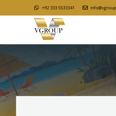
+92 333 5533341
info@vgroup