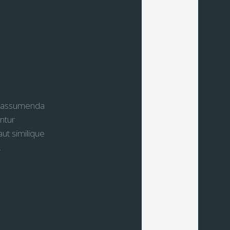
ius assumenda
ntur
ut similique
.