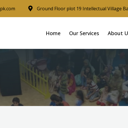
pk.com
Ground Floor plot 19 Intellectual Village B
Home
Our Services
About 