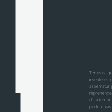
Amet at 
Tempora quas
inventore, m
aspernatur i
reprehenderi
dicta tempor
perferendis